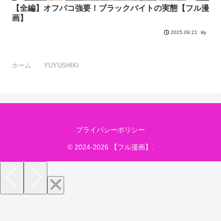
【全編】オフパコ強要！ブラックバイトの実態【フル漫
画】
lily
2025.09.21
ホーム
YUYUSHIKI
プライバシーポリシー
© 2024-2026 【フル漫画】.