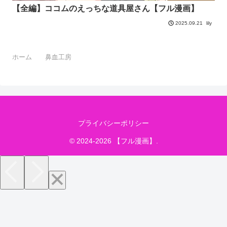
【全編】ココムのえっちな道具屋さん【フル漫画】
lily
2025.09.21
ホーム
鼻血工房
プライバシーポリシー
© 2024-2026 【フル漫画】.