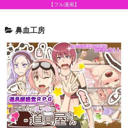
【フル漫画】
鼻血工房