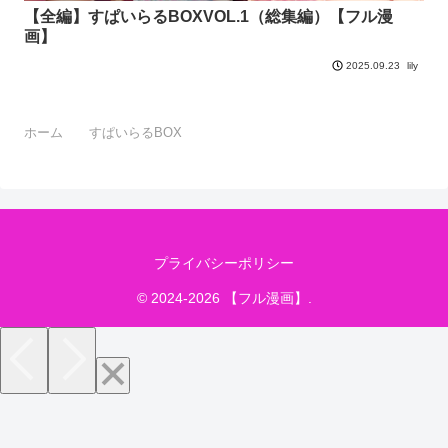
【全編】すぱいらるBOXVOL.1（総集編）【フル漫
画】
lily
2025.09.23
ホーム
すぱいらるBOX
プライバシーポリシー
© 2024-2026 【フル漫画】.