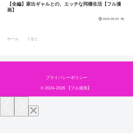
【全編】家出ギャルとの、エッチな同棲生活【フル漫
画】
lily
2025.09.20
ホーム
うると
プライバシーポリシー
© 2024-2026 【フル漫画】.